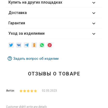
Купить на других площадках

Доставка

Гарантия

Уход за изделиями

help_outline
Задать вопрос об изделии
ОТЗЫВЫ О
ТОВАРЕ
Антон
02.05.2023
Customer didn't write any details