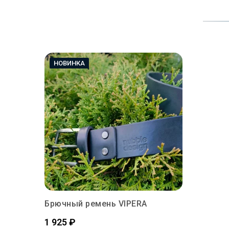
НОВИНКА
Брючный ремень VIPERA
Цена
1 925 ₽