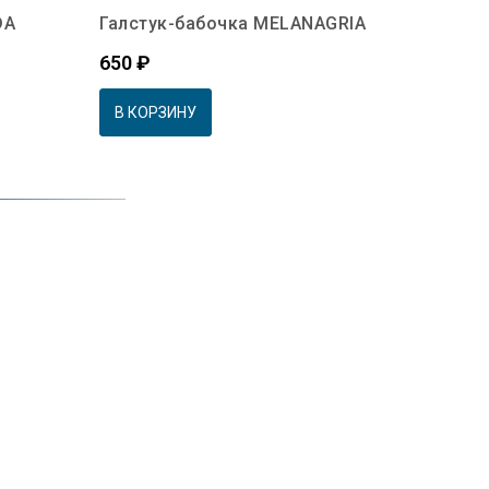
DA
Галстук-бабочка MELANAGRIA
Цена
650 ₽
В КОРЗИНУ