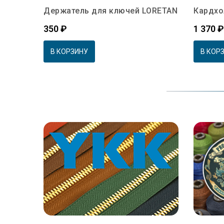
Держатель для ключей LORETAN
Кардхо
Цена
Цена
350 ₽
1 370 ₽
В КОРЗИНУ
В КОР