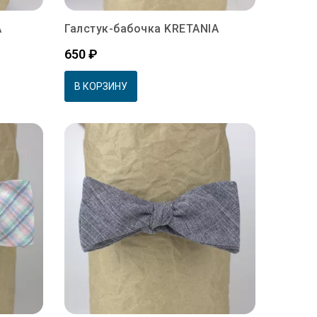
A
Галстук-бабочка KRETANIA
Цена
650 ₽
В КОРЗИНУ