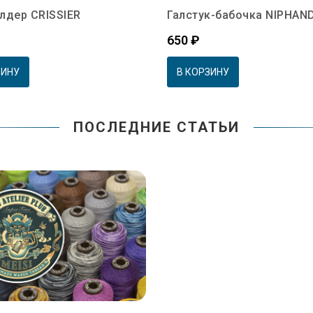
лдер CRISSIER
Галстук-бабочка NIPHAN
Цена
650 ₽
ЗИНУ
В КОРЗИНУ
ПОСЛЕДНИЕ СТАТЬИ