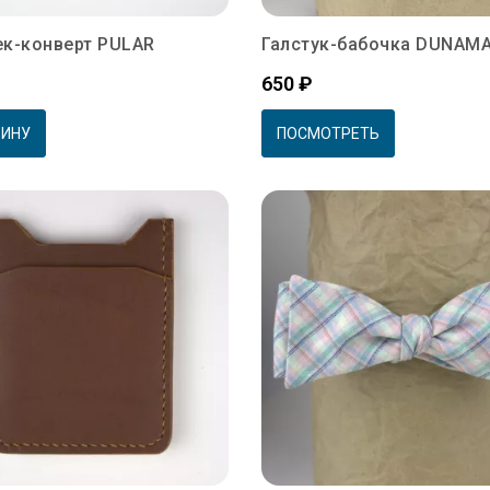
к-конверт PULAR
Галстук-бабочка DUNAM
Цена
650 ₽
ЗИНУ
ПОСМОТРЕТЬ