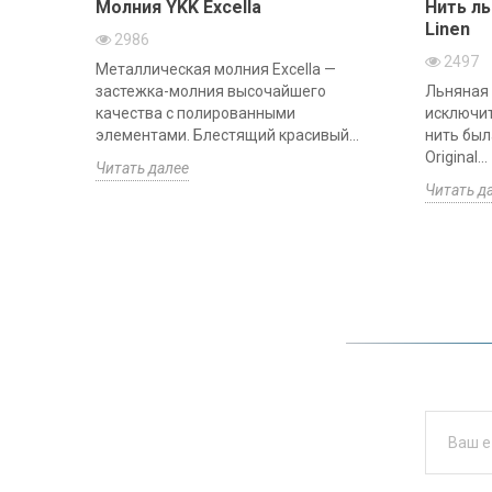
Молния YKK Excella
Нить ль
Linen
2986
2497
Металлическая молния Excella —
застежка-молния высочайшего
Льняная 
качества с полированными
исключит
элементами. Блестящий красивый...
нить был
Original...
Читать далее
Читать д