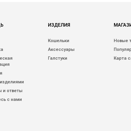
Ь
ИЗДЕЛИЯ
МАГАЗ
Кошельки
Новые 
ка
Аксессуары
Популя
еская
Галстуки
Карта с
ация
я
 изделиями
 и ответы
сь с нами