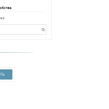
обства.
ова